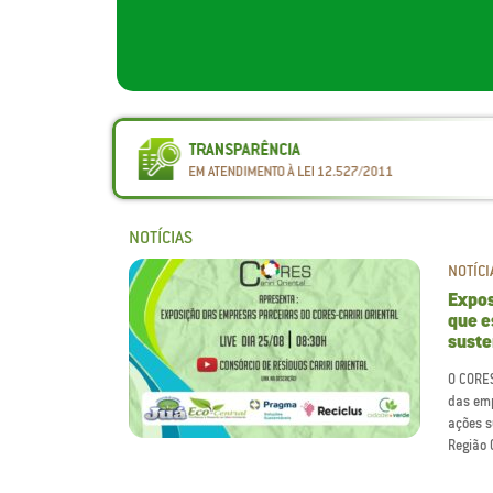
NOTÍCIAS
NOTÍCI
Expos
que e
suste
O CORES
das emp
ações s
Região 