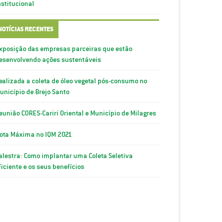
nstitucional
NOTÍCIAS RECENTES
xposição das empresas parceiras que estão
esenvolvendo ações sustentáveis
ealizada a coleta de óleo vegetal pós-consumo no
unicípio de Brejo Santo
eunião CORES-Cariri Oriental e Município de Milagres
ota Máxima no IQM 2021
alestra: Como implantar uma Coleta Seletiva
ficiente e os seus benefícios