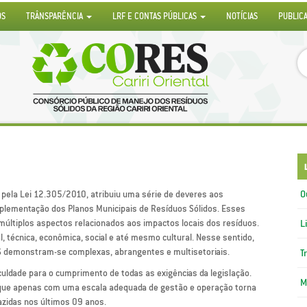
OS
TRÂNSPARÊNCIA
LRF E CONTAS PÚBLICAS
NOTÍCIAS
PUBLIC
O
da pela Lei 12.305/2010, atribuiu uma série de deveres aos
implementação dos Planos Municipais de Resíduos Sólidos. Esses
múltiplos aspectos relacionados aos impactos locais dos resíduos.
L
 técnica, econômica, social e até mesmo cultural. Nesse sentido,
NRS demonstram-se complexas, abrangentes e multisetoriais.
T
iculdade para o cumprimento de todas as exigências da legislação.
M
e que apenas com uma escala adequada de gestão e operação torna
azidas nos últimos 09 anos.