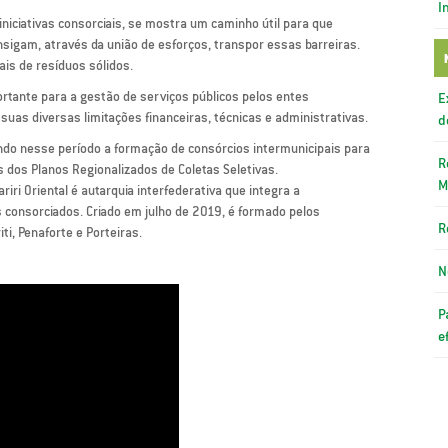
I
 iniciativas consorciais, se mostra um caminho útil para que
sigam, através da união de esforços, transpor essas barreiras.
ais de resíduos sólidos.
tante para a gestão de serviços públicos pelos entes
E
suas diversas limitações financeiras, técnicas e administrativas.
d
ndo nesse período a formação de consórcios intermunicipais para
R
 dos Planos Regionalizados de Coletas Seletivas.
M
iri Oriental é autarquia interfederativa que integra a
 consorciados. Criado em julho de 2019, é formado pelos
R
iti, Penaforte e Porteiras.
N
P
e