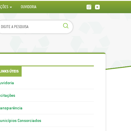
AÇÕES
OUVIDORIA
LINKS ÚTEIS
uvidoria
icitações
ransparência
unicípios Consorciados