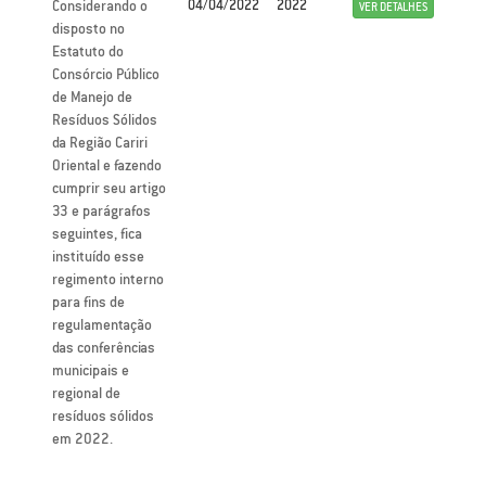
Considerando o
04/04/2022
2022
VER DETALHES
disposto no
Estatuto do
Consórcio Público
de Manejo de
Resíduos Sólidos
da Região Cariri
Oriental e fazendo
cumprir seu artigo
33 e parágrafos
seguintes, fica
instituído esse
regimento interno
para fins de
regulamentação
das conferências
municipais e
regional de
resíduos sólidos
em 2022.