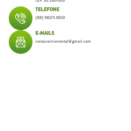
CEP: 63.260-000
TELEFONE
(88) 98173-8550
E-MAILS
corescaririoriental@gmail.com